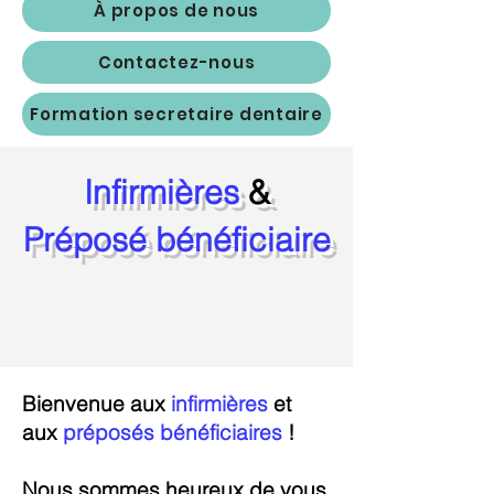
À propos de nous
Contactez-nous
Formation secretaire dentaire
Infirmières
&
Préposé bénéficiaire
Bienvenue aux
infirmières
et
aux
préposés bén
éficiaires
!
Nous sommes heureux de vous